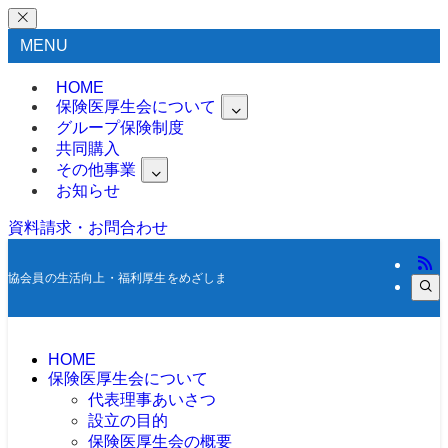
MENU
HOME
保険医厚生会について
グループ保険制度
共同購入
その他事業
お知らせ
資料請求・お問合わせ
協会員の生活向上・福利厚生をめざします |
HOME
保険医厚生会について
代表理事あいさつ
設立の目的
保険医厚生会の概要